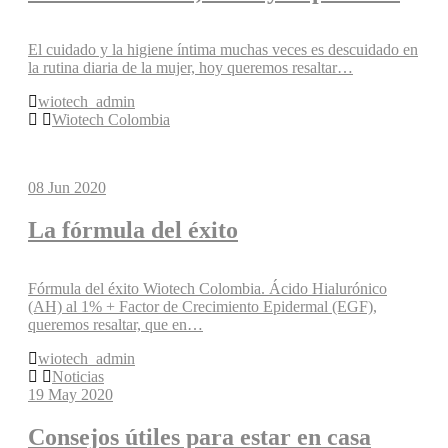
El cuidado y la higiene íntima muchas veces es descuidado en
la rutina diaria de la mujer, hoy queremos resaltar…
wiotech_admin
Wiotech Colombia
08
Jun 2020
La fórmula del éxito
Fórmula del éxito Wiotech Colombia. Ácido Hialurónico
(AH) al 1% + Factor de Crecimiento Epidermal (EGF),
queremos resaltar, que en…
wiotech_admin
Noticias
19
May 2020
Consejos útiles para estar en casa