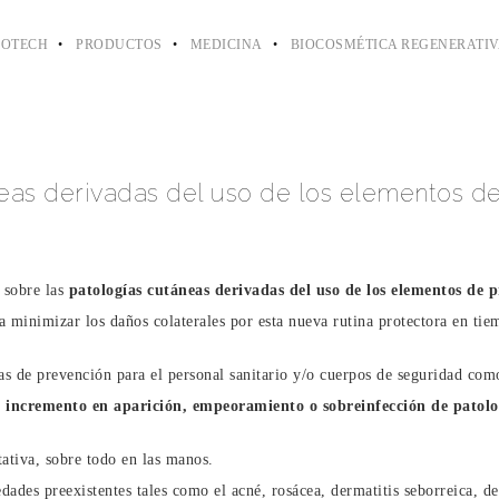
IOTECH
PRODUCTOS
MEDICINA
BIOCOSMÉTICA REGENERATI
eas derivadas del uso de los elementos de
 sobre las
patologías cutáneas derivadas del uso de los elementos de
 minimizar los daños colaterales por esta nueva rutina protectora en ti
as de prevención para el personal sanitario y/o cuerpos de seguridad co
incremento en aparición, empeoramiento o sobreinfección de patolo
tativa, sobre todo en las manos.
ades preexistentes tales como el acné, rosácea, dermatitis seborreica, de