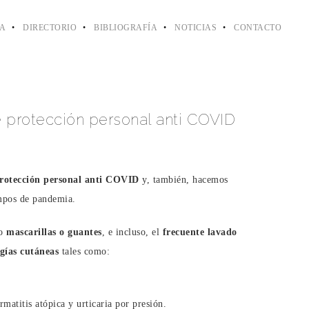
VA
DIRECTORIO
BIBLIOGRAFÍA
NOTICIAS
CONTACTO
 protección personal anti COVID
 protección personal anti COVID
y, también, hacemos
empos de pandemia.
mo
mascarillas o guantes
, e incluso, el
frecuente lavado
gías cutáneas
tales como:
rmatitis atópica y urticaria por presión.