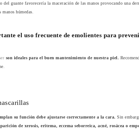
io del guante favorecería la maceración de las manos provocando una derma
as manos húmedas.
tante el uso frecuente de emolientes para preveni
ser
son ideales para el buen mantenimiento de nuestra piel.
Recomendam
he.
ascarillas
umplan su función debe ajustarse correctamente a la cara.
Sin embargo
aparición de xerosis, eritema, eccema seborreica, acné, rosácea o em