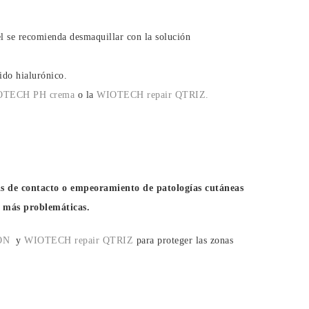
el se recomienda desmaquillar con la solución
ido hialurónico.
TECH PH crema
o la
WIOTECH repair QTRIZ.
tis de contacto o empeoramiento de patologías cutáneas
as más problemáticas.
ON
y
WIOTECH repair QTRIZ
para proteger las zonas