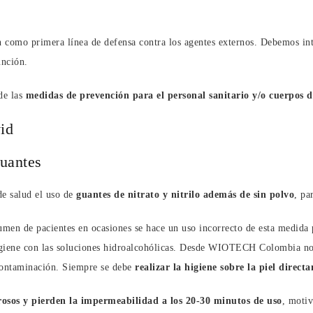
n como primera línea de defensa contra los agentes externos. Debemos int
unción.
de las
medidas de prevención para el personal sanitario y/o cuerpos 
uantes
e salud el uso de
guantes de nitrato y nitrilo además de sin polvo
, pa
men de pacientes en ocasiones se hace un uso incorrecto de esta medida pr
higiene con las soluciones hidroalcohólicas. Desde WIOTECH Colombia no
contaminación. Siempre se debe
realizar la higiene sobre la piel direc
rosos y pierden la impermeabilidad a los 20-30 minutos de uso
, moti