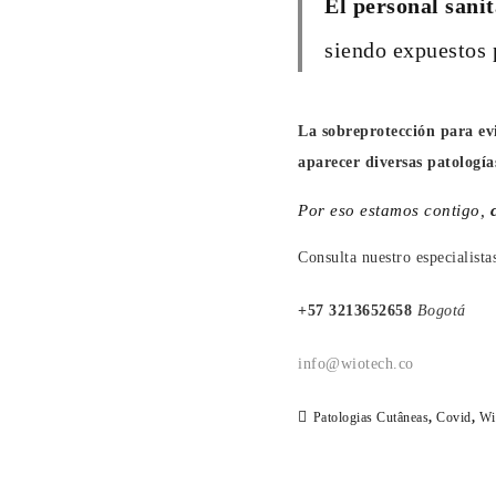
El personal sani
siendo expuestos 
La sobreprotección para ev
aparecer diversas patología
Por eso estamos contigo,
Consulta nuestro especialista
+57 3213652658
Bogotá
info@wiotech.co
Patologias Cutâneas
,
Covid
,
Wi