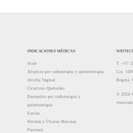
INDICACIONES MÉDICAS
WIOTEC
Acné
T. +57 
Alopecia por radioterapia y quimioterapia
Cra. 14N
Atrofia Vaginal
Bogotá. 
Cicatrices Queloides
© 2020 W
Dermatitis por radioterapia y
reservad
quimioterapia
Estrías
Heridas y Úlceras Mucosas
Psoriasis