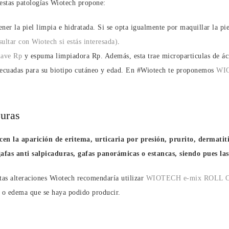
 estas patologías Wiotech propone:
ner la piel limpia e hidratada. Si se opta igualmente por maquillar la pi
sultar con Wiotech si estás interesada)
.
uave Rp
y espuma limpiadora Rp. Además, esta trae microparticulas de ác
decuadas para su biotipo cutáneo y edad. En #Wiotech te proponemos
WIO
duras
en la aparición de eritema, urticaria por presión, prurito, dermati
gafas anti salpicaduras, gafas panorámicas o estancas, siendo pues l
stas alteraciones Wiotech recomendaría utilizar
WIOTECH e-mix ROLL 
ma o edema que se haya podido producir.