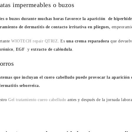
atas impermeables o buzos
es o buzos durante muchas horas favorece la aparición de hiperhidro
amiento de dermatitis de contacto irritativa en pliegues,
empeoramien
rtante
WIOTECH repair QTRIZ
. Es
una crema reparadora
que devuelve
urónico
,
EGF
y
extracto de caléndula
.
orros
stemas que incluyan el cuero cabelludo puede provocar la aparición 
dermatitis seborreica.
estro
Gel tratamiento cuero cabelludo
antes y después de la jornada labora