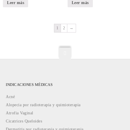
Leer más
Leer más
1
2
→
INDICACIONES MÉDICAS
Acné
Alopecia por radioterapia y quimioterapia
Atrofia Vaginal
Cicatrices Queloides
Dermatitis por radioterapia y quimioterapia