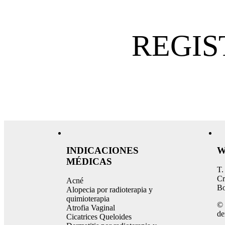
REGIS
INDICACIONES
W
MÉDICAS
T.
Cr
Acné
Bo
Alopecia por radioterapia y
quimioterapia
© 
Atrofia Vaginal
de
Cicatrices Queloides